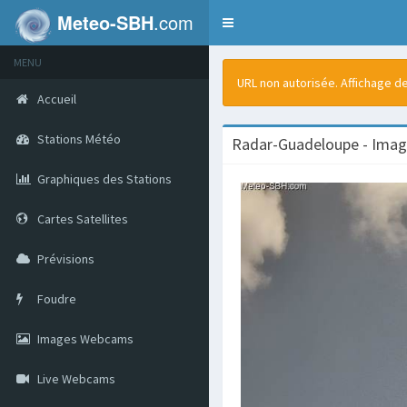
Meteo-SBH
.com
Toggle
navigation
MENU
URL non autorisée. Affichage de
Accueil
Stations Météo
Radar-Guadeloupe - Imag
Graphiques des Stations
Cartes Satellites
Prévisions
Foudre
Images Webcams
Live Webcams