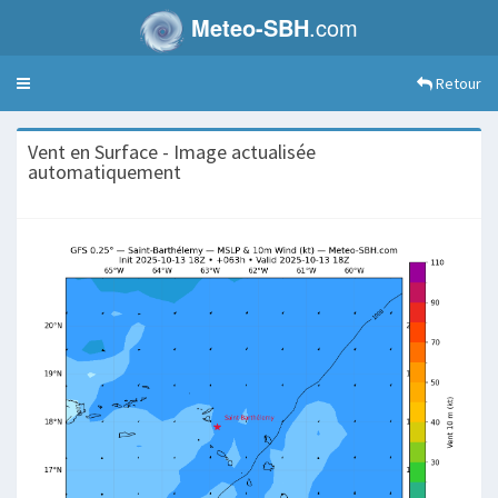
Meteo-SBH
.com
Retour
Toggle
navigation
Vent en Surface - Image actualisée
automatiquement