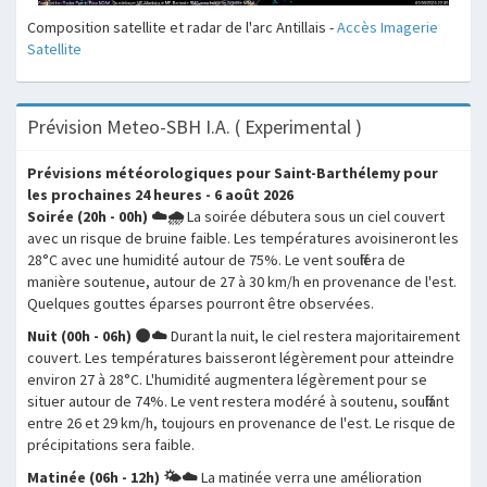
Composition satellite et radar de l'arc Antillais -
Accès Imagerie
Satellite
Prévision Meteo-SBH I.A. ( Experimental )
Prévisions météorologiques pour Saint-Barthélemy pour
les prochaines 24 heures - 6 août 2026
Soirée (20h - 00h) ☁️🌧️
La soirée débutera sous un ciel couvert
avec un risque de bruine faible. Les températures avoisineront les
28°C avec une humidité autour de 75%. Le vent soufflera de
manière soutenue, autour de 27 à 30 km/h en provenance de l'est.
Quelques gouttes éparses pourront être observées.
Nuit (00h - 06h) 🌑☁️
Durant la nuit, le ciel restera majoritairement
couvert. Les températures baisseront légèrement pour atteindre
environ 27 à 28°C. L'humidité augmentera légèrement pour se
situer autour de 74%. Le vent restera modéré à soutenu, soufflant
entre 26 et 29 km/h, toujours en provenance de l'est. Le risque de
précipitations sera faible.
Matinée (06h - 12h) 🌤️☁️
La matinée verra une amélioration