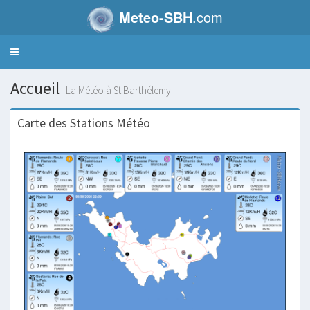
Meteo-SBH
.com
Toggle
navigation
Accueil
La Météo à St Barthélemy.
Carte des Stations Météo