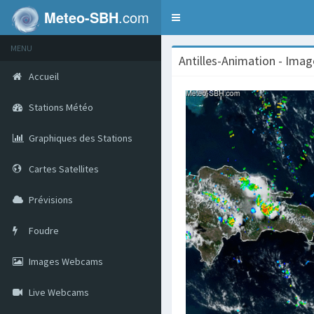
Meteo-SBH
.com
Toggle
navigation
MENU
Antilles-Animation - Ima
Accueil
Stations Météo
Graphiques des Stations
Cartes Satellites
Prévisions
Foudre
Images Webcams
Live Webcams