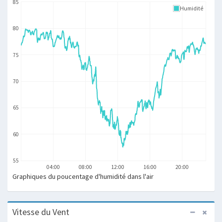
85
Humidité
80
75
70
65
60
55
04:00
08:00
12:00
16:00
20:00
Graphiques du poucentage d'humidité dans l'air
Vitesse du Vent