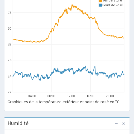
Température
Point de Rosé
32
30
28
26
24
22
04:00
08:00
12:00
16:00
20:00
Graphiques de la température extérieur et point de rosé en °C
Humidité