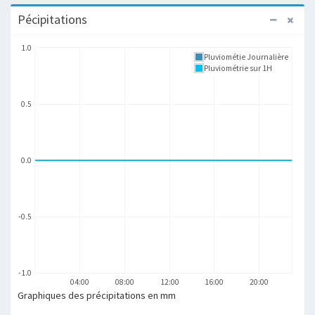
Pécipitations
1.0
Pluviométie Journalière
Pluviométrie sur 1H
0.5
0.0
-0.5
-1.0
04:00
08:00
12:00
16:00
20:00
Graphiques des précipitations en mm