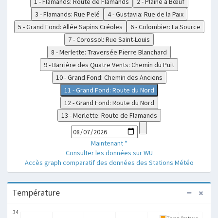
1 - Flamands: Route de Flamands
2 - Plaine à Bœuf
3 - Flamands: Rue Pelé
4 - Gustavia: Rue de la Paix
5 - Grand Fond: Allée Sapins Créoles
6 - Colombier: La Source
7 - Corossol: Rue Saint-Louis
8 - Merlette: Traversée Pierre Blanchard
9 - Barrière des Quatre Vents: Chemin du Puit
10 - Grand Fond: Chemin des Anciens
11 - Grand Fond: Route du Nord
12 - Grand Fond: Route du Nord
13 - Merlette: Route de Flamands
Maintenant
*
Consulter les données sur WU
Accès graph comparatif des données des Stations Météo
Température
34