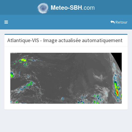
Meteo-SBH
.com
Retour
Toggle
navigation
Atlantique-VIS - Image actualisée automatiquement