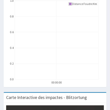
1.0
Distance Foudre Km
0.8
0.6
0.4
0.2
0.0
00:00:00
Carte Interactive des impactes - Blitzortung